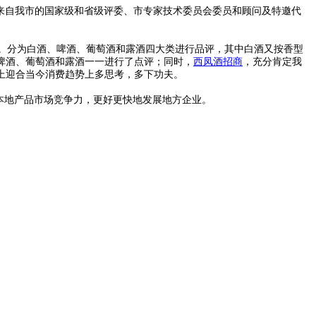
，来自我市的国家级和省级评委、市专家技术委员会委员和顾问及特邀代
。分为白酒、啤酒、葡萄酒和露酒四大类进行品评，其中白酒又按香型
啤酒、葡萄酒和露酒一一进行了点评；同时，
西凤酒招商
，充分肯定我
上迎合当今消费趋势上多思考，多下功夫。
本地产品市场竞争力，更好更快地发展地方企业。