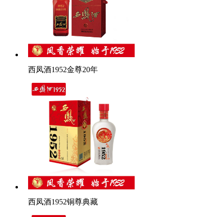
西凤酒1952金尊20年
西凤酒1952铜尊典藏