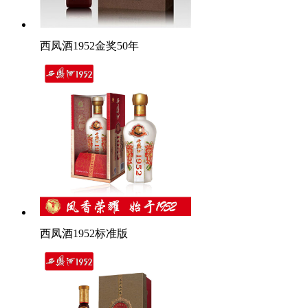
西凤酒1952金奖50年
西凤酒1952标准版