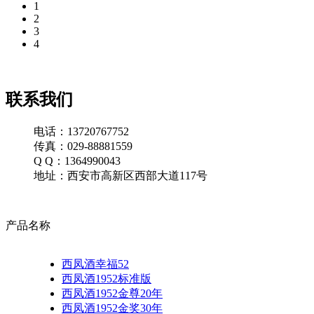
1
2
3
4
联系我们
电话：13720767752
传真：029-88881559
Q Q：1364990043
地址：西安市高新区西部大道117号
产品名称
西凤酒幸福52
西凤酒1952标准版
西凤酒1952金尊20年
西凤酒1952金奖30年