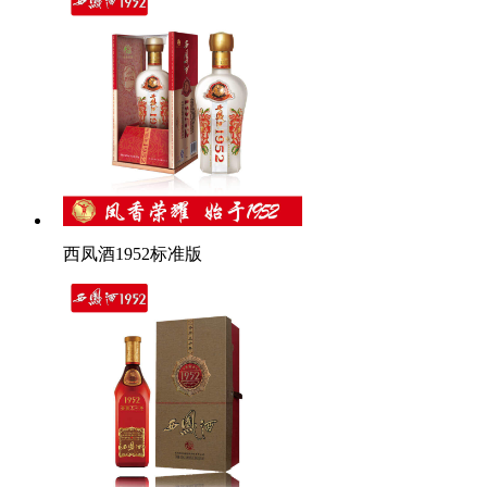
西凤酒1952标准版