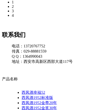
1
2
3
4
联系我们
电话：13720767752
传真：029-88881559
Q Q：1364990043
地址：西安市高新区西部大道117号
产品名称
西凤酒幸福52
西凤酒1952标准版
西凤酒1952金尊20年
西凤酒1952金奖30年