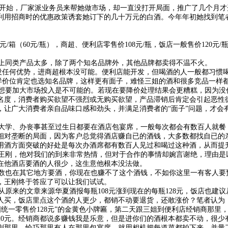
。开始，厂家派业务员来帮她做市场，却一直没打开局面，推广了几个月
利用招商时的优惠政策诱套她订下的几十万元的白酒。今年年初她找到笔
箱（60元/瓶），商超、便利店零售价108元/瓶，饭店一般售价120
同类产品太多，除了两个知名品牌外，其他品牌都卖得不温不火。
任何优势，进商超根本没可能。便利店能开发，但喝酒的人一般都习惯喝
样价位肯定也选知名品牌，这样更有面子，难怪三姐的酒和很多竞品一样都
要加大市场投入是不可能的。若现在要降价处理结果会更糟糕，因为没
名度，消费者购买欲望不强烈或无购买欲望，产品滞销后肯定会引起恶性
，让广大消费者亲自品味口感和劲头，并满足消费者的“面子”问题，才
学、办丧事甚至过生日都要在酒店包宴席，一般每次都会有数百人就餐，
相对垄断的局面，因为客户总觉得酒店赚自已的酒钱，大多数都找自已的
酒方面突破的好处是每次办酒席都有数百人见过和喝过这种酒，从而提升
刚，他对我们的到来非常热情，但对于合作的事情却婉言谢绝，理由是
在他酒店要酒的人很少，这生意他根本没法做。
也在其它地方要酒，你现在也赚不了这个酒钱，不如你这里一有客人要
，王刚终于答应了可以让我们试试。
文章来源华夏酒报每瓶108元涨到现在的每瓶128元，饭店也建议从原
人买，饭店里点这个酒的人更少，都销不动要退货，还敢涨价？笔者认为
一零售价128元”的金黄色小牌匾，第二天跟三姐到便利店经销商那里
20元。经销商都说多赚钱我是乐意，但是进你们的酒根本都卖不动，很少
刚那里，恰巧那里有人在那里包宴席，就用相机把每道菜都拍下来，并量