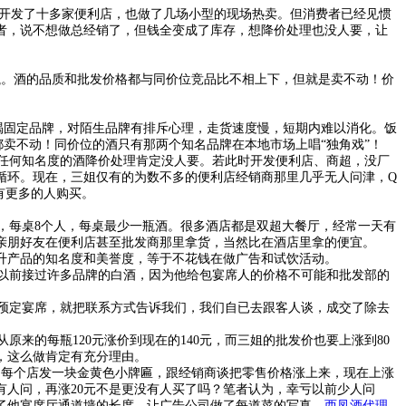
才开发了十多家便利店，也做了几场小型的现场热卖。但消费者已经见惯
者，说不想做总经销了，但钱全变成了库存，想降价处理也没人要，让
元/瓶。酒的品质和批发价格都与同价位竞品比不相上下，但就是卖不动！价
固定品牌，对陌生品牌有排斥心理，走货速度慢，短期内难以消化。饭
卖不动！同价位的酒只有那两个知名品牌在本地市场上唱“独角戏”！
任何知名度的酒降价处理肯定没人要。若此时开发便利店、商超，没厂
循环。现在，三姐仅有的为数不多的便利店经销商那里几乎无人问津，Q
会有更多的人购买。
每桌8个人，每桌最少一瓶酒。很多酒店都是双超大餐厅，经常一天有
亲朋好友在便利店甚至批发商那里拿货，当然比在酒店里拿的便宜。
产品的知名度和美誉度，等于不花钱在做广告和试饮活动。
以前接过许多品牌的白酒，因为他给包宴席人的价格不可能和批发部的
预定宴席，就把联系方式告诉我们，我们自已去跟客人谈，成交了除去
来的每瓶120元涨价到现在的140元，而三姐的批发价也要上涨到80
，这么做肯定有充分理由。
，每个店发一块金黄色小牌匾，跟经销商谈把零售价格涨上来，现在上涨
有人问，再涨20元不是更没有人买了吗？笔者认为，幸亏以前少人问
了他宴席厅通道墙的长度，让广告公司做了每道菜的写真，
西凤酒代理