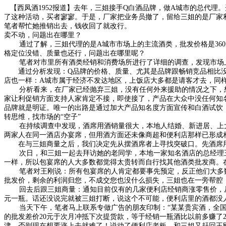
【西凤酒1952报道】去年，三姐接手Q白酒品牌，做A城市的总代理
了这种活动，买者寥寥。于是，厂家把业务员撤了，留给三姐的是厂家
笔者帮忙她推销出去，钱收回了就改行。
卖不动，问题出在哪里？
通过了解，三姐代理的是A城市市场上的主流酒类，批发价格是360元/
格定位没错、质量也还行，问题出在哪里呢？
笔者对市里所有酒类经销和消费场所进行了详细的调查，发现市场上
通过分析发现：Q品牌的价格、质量、尤其是品牌跟畅销竞品相比没
店也一样：A城市属于经济不发达地区，上饭店大多都是请客才去，同
分析看来，在厂家已经抛弃三姐，没有任何外来援助的情况之下，想
家让利促销方面支持人家肯定不接，即使接了，产品在大众中没任何知
品牌就是明证。唯一的出路是通过加大产品知名度方面宣传和白酒试饮
转思维，找市场的“空子”
在持续调查中发现，酒席用酒销量很大，本地人结婚、新进居、上大
两家人在同一酒店办宴席，但用酒方面还未像商超和便利店那样已形成
在与三姐商量之后，我们决定先从摆酒席者上寻找突破口。先酒席用
次日，和三姐一起去拜访她的老同学，本地一家知名酒店的总经理王
一样，所以包宴席的人大多数都觉得太贵转而自行找其他酒类批发商。
笔者对王刚说：所有包宴席的人肯定都要事先预定，反正他们大多数
批发价，剩余的利润归您，不成交您也没什么损失，三姐也在一旁帮腔
回去后跟三姐商量：通知目前仅有的几家便利店经销商涨零售价，从原来的
元一瓶。话还没说完就被三姐打断，说这个不可能，便利店里的酒都没
当天下午，笔者马上联系专做广告的朋友印制：“某某贵宾酒，全国统
的批发差价20元于次月冲抵下次提货款，等于经销一瓶酒比以前多赚了
津，否则现在想要涨上去就难了！说动了便利店老板，和三姐又赶回王