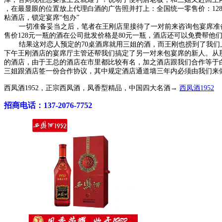
，在最显眼的位置放上代理白酒的广告照并打上：全国统一零售价：12
粘酒店，锁定宴席“包办”
一切准备妥当之后，笔者在王刚店里接待了一对前来咨询包宴席准备
售价128元一瓶的酒在公司批发价格是80元一瓶，酒店还可以免费帮
结果这对恋人预定的70桌酒席就用三姐的酒，而王刚也捞到了我们上提
下午王刚酒店的宴席厅主管还帮我们搞定了另一对来包宴席的新人。从
的酒店，由于王总的酒店在市里都比较有名，加之酒店跟我们合作等于
三姐跟酒店签一份合作协议，其中规定酒店通道墙三年内必须由我们来
西凤酒1952，正宗西凤酒，凤香型精品，中国四大名酒→
西凤酒1952
招商电话：137-2076-7752