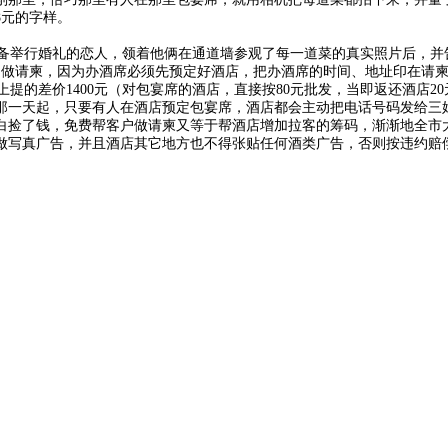
8元的字样。
举行婚礼的恋人，领着他俩在通道墙参观了每一道菜的真实照片后，并
他们做请柬，因为办酒席必须先预定好酒店，把办酒席的时间、地址印在请
的差价1400元（对包宴席的酒店，直接按80元批发，当即返还酒店2
那一天起，只要有人在酒店预定包宴席，酒店都会主动把电话号码发给三
白捡了钱，免费帮客户做请柬又等于帮酒店增加拉客的筹码，渐渐地全市
做写真广告，并且酒店其它地方也不得张贴任何酒类广告，否则按违约赔