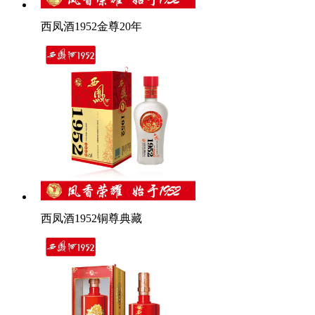
西凤酒1952金尊20年
西凤酒1952铜尊典藏