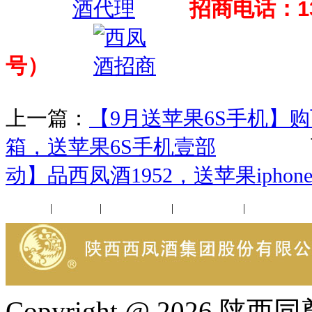
招商电话：13
号）
上一篇：
【9月送苹果6S手机】购西
箱，送苹果6S手机壹部
下一
动】品西凤酒1952，送苹果iphon
公司新闻
|
行业动态
|
1952品鉴会
|
西凤酒礼品
|
企业文化
Copyright @ 202