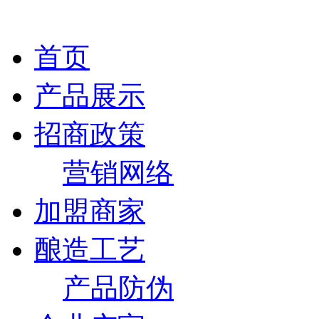
首页
产品展示
招商政策
营销网络
加盟商家
酿造工艺
产品防伪