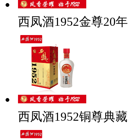
西凤酒1952金尊20年
西凤酒1952铜尊典藏