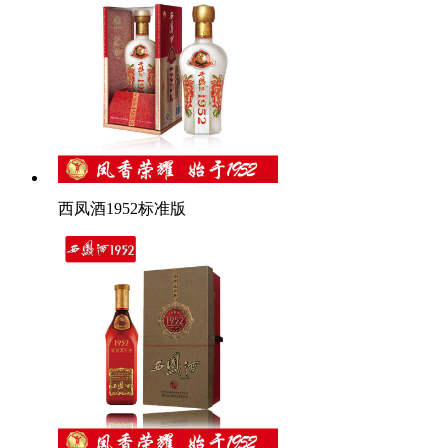
西凤酒1952标准版