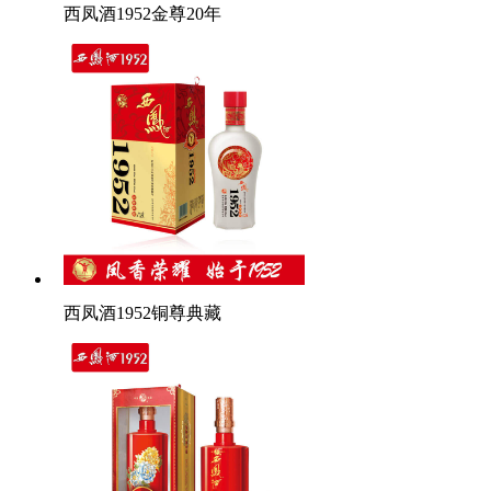
西凤酒1952金尊20年
西凤酒1952铜尊典藏