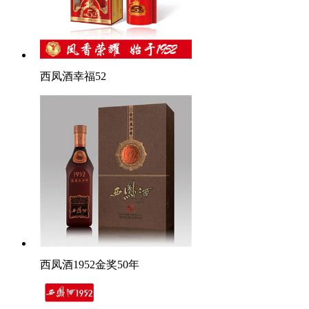
西凤酒幸福52
西凤酒1952金奖50年