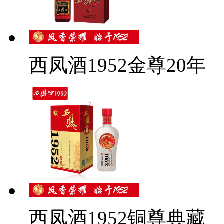
西凤酒1952金尊20年
西凤酒1952铜尊典藏