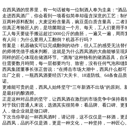
在西凤酒的世界里，有一句话被每一位制酒人奉为圭臬：“酒
走进西凤酒厂，你会看到一项看似简单却蕴含深意的工艺：制
豆两种原料配制，大麦淀粉含量高，豌豆蛋白质含量高，二者
但真正考验匠人的，是培菌期这一个月。每天，工人们要用手将
工人每天要徒手搬运超过5000公斤的曲胚，一遍又一遍，周而
有人问：为什么要用人工翻倒？机器不行吗？
答案是：机器确实可以完成翻倒的动作，但人工的感受无法替
的师傅凭借手感来判断。这就是为什么西凤酒的大曲能够呈现
同样的匠心体现在储酒环节。“酒海”这种独有的储酒器具，自
往需要数月時間，每一层都要均匀、致密，没有任何气泡和缝
西凤集团董事长张正曾说：“在搏击市场大潮中，西凤什么都
出厂之前，一瓶西凤酒要经历7大关卡、18道防线、64条食
诺。
更难能可贵的是，西凤人始终坚守“三年新酒不出场”的原则
是最好的酿酒师。
正是这种对品质的坚守，让西凤酒在激烈的市场竞争中保持着
对于我们普通人来说，选酒其实很简单：看品牌、看口碑、更
人，做企业就是做口碑。
下次当你举起一杯西凤酒时，请记得，这不仅仅是一杯酒，更
品西凤，品的不仅是酒，更是一种文化，一种坚持，一种匠心