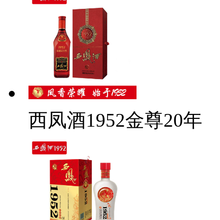
西凤酒1952金尊20年