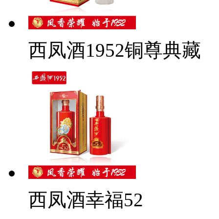
西凤酒1952铜尊典藏
西凤酒幸福52