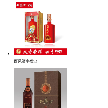
西凤酒幸福52