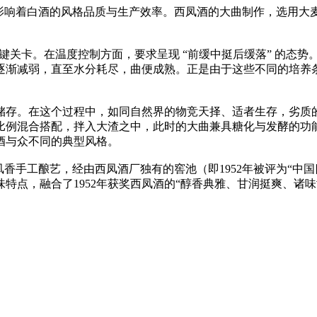
刻影响着白酒的风格品质与生产效率。西凤酒的大曲制作，选用大
关键关卡。在温度控制方面，要求呈现 “前缓中挺后缓落” 的态势
渐减弱，直至水分耗尽，曲便成熟。正是由于这些不同的培养条件
储存。在这个过程中，如同自然界的物竞天择、适者生存，劣质
比例混合搭配，拌入大渣之中，此时的大曲兼具糖化与发酵的功
酒与众不同的典型风格。
传统凤香手工酿艺，经由西凤酒厂独有的窖池（即1952年被评为“
味特点，融合了1952年获奖西凤酒的“醇香典雅、甘润挺爽、诸