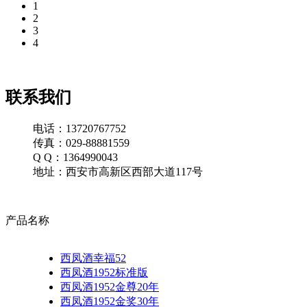
1
2
3
4
联系我们
电话：13720767752
传真：029-88881559
Q Q：1364990043
地址：西安市高新区西部大道117号
产品名称
西凤酒幸福52
西凤酒1952标准版
西凤酒1952金尊20年
西凤酒1952金奖30年