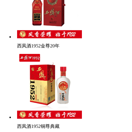
西凤酒1952金尊20年
西凤酒1952铜尊典藏