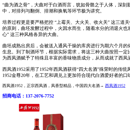
“曲为酒之骨”，大曲对于白酒而言，犹如骨骼之于人体，深
中，对排列与翻倒、排潮和换氧等环节极为讲究。
培养过程更是要严格把控 “上霉关、大火关、收火关” 这三道
的原则，曲坯发酵过程中，火因水而生，随着水分的消退火也逐
心” 这三种风格各异的大曲。
曲坯成熟出房后，会被送入通风干燥的库房进行为期六个月的
生息。到了制酒环节，根据实际需求，将这三种大曲按照一定
为西凤酒赋予了特殊且丰富的香味物质成分，从而成就了西凤
西凤酒1952采用了1952年西凤酒获得“四大名酒”殊荣时的
1952金尊20年，在工艺和调兑上更加符合现代白酒爱好者的口
西凤酒1952，正宗西凤酒，凤香型精品，中国四大名酒→
西凤酒1952
招商电话：137-2076-7752