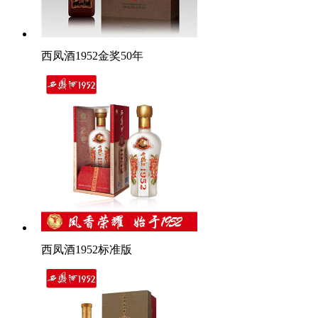
西凤酒1952金奖50年
西凤酒1952标准版