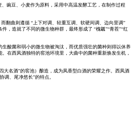
麦、豌豆、小麦作为原料，采用中高温发酵工艺，在制作过程
。而翻曲则遵循 “上下对调、轻重互调、软硬间调、边向里调”
，造就了不同的微生物种群，最终形成了 “槐瓤”“青茬”“红
的生酸菌和弱小的微生物被淘汰，而优质强壮的菌种则得以休养
能。在西凤酒独特的窖池环境里，大曲中的菌种重新焕发生机，
中国四大名酒”的窖池）酿造，成为凤香型白酒的荣耀之作。西凤酒
味协调、尾净悠长”的特点。