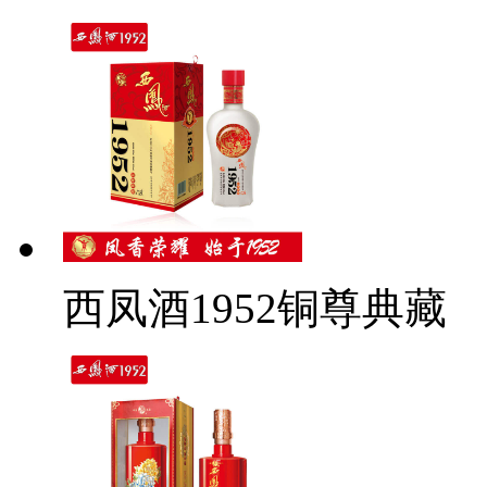
西凤酒1952铜尊典藏