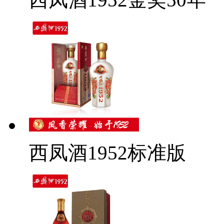
西凤酒1952标准版