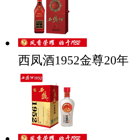
西凤酒1952金尊20年