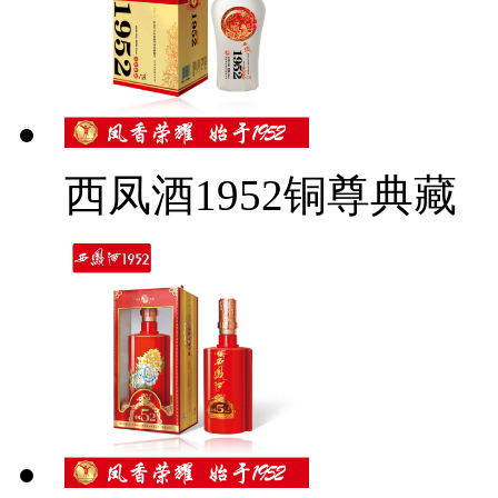
西凤酒1952铜尊典藏