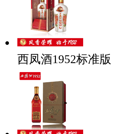
西凤酒1952标准版