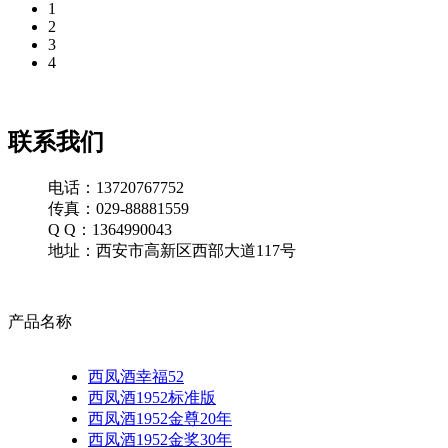
1
2
3
4
联系我们
电话：13720767752
传真：029-88881559
Q Q：1364990043
地址：西安市高新区西部大道117号
产品名称
西凤酒幸福52
西凤酒1952标准版
西凤酒1952金尊20年
西凤酒1952金奖30年