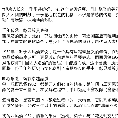
“但愿人长久，千里共婵娟。”在这个金风送爽、丹桂飘香的
圆人团圆的时刻，一份精心挑选的礼物，不仅是情感的传递，更
秋佳节增添一抹独特的韵味。
千年传承，彰显尊贵底蕴
西凤酒的历史，犹如一部波澜壮阔的史诗，可追溯至殷商晚期
加，在重要的宴饮场合，总少不了西凤酒的身影；唐代诗人裴
1952年，对于西凤酒来说，是一个具有里程碑意义的年份。
酒品质的高度认可，更是其走向辉煌的重要标志。而西凤酒195
凤酒获评“中国四大名酒”的窖池）中酿造而成。这个窖池，历经
同将一份千年的历史与文化送到了亲朋好友的手中，彰显着尊
匠心酿造，铸就卓越品质
每一瓶西凤酒1952，都是匠人们心血的结晶，是时间与工艺
酯的复合香气基石。在发酵过程中，采用短期土窖发酵（窖龄
酒海容器，是西凤酒1952酿造过程中的一大特色。它以荆条
酒质的提升。经过三年以上的陈藏，西凤酒1952终成“清而不
初闻西凤酒1952，清雅的果香（蜜桃、梨子）与兰花之韵交