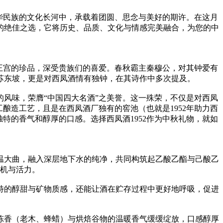
华民族的文化长河中，承载着团圆、思念与美好的期许。在这月
礼的绝佳之选，它将历史、品质、文化与情感完美融合，为您的中
王宫的珍品，深受贵族们的喜爱。春秋霸主秦穆公，对其钟爱有
苏东坡，更是对西凤酒情有独钟，在其诗作中多次提及。
的风味，荣膺“中国四大名酒”之美誉。这一殊荣，不仅是对西凤
工酿造工艺，且是在西凤酒厂独有的窖池（也就是1952年助力西
独特的香气和醇厚的口感。选择西凤酒1952作为中秋礼物，就如
中温大曲，融入深层地下水的纯净，共同构筑起乙酸乙酯与己酸乙
生机与活力。
独特的醇甜与矿物质感，还能让酒在贮存过程中更好地呼吸，促进
海陈香（老木、蜂蜡）与烘焙谷物的温暖香气缓缓绽放，口感醇厚