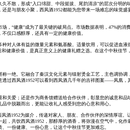
久久不散，形成“入口绵甜、中段挺拔、尾韵清凉”的层次分明的
还是与朋友小聚，西凤酒1952都能为您带来一场难忘的味觉盛
市场，“健康”成为了最关键的破局点。市场数据表明，47%的消
酒，不仅口感醇厚，还具有一定的健康价值。
含多种对人体有益的微量元素和氨基酸。适量饮用，可以促进血
品质和健康价值，是真正意义上的健康礼赠之选。在这个中秋佳节
也堪称一绝。它融合了秦汉文化元素与镭射烫金工艺，主色调协
透过西凤酒1952可以看到西凤酒几千年的吉祥图案——凤凰
敬重和关爱；还是作为商务馈赠送给合作伙伴，彰显您的诚意和
多礼品中脱颖而出，更能让收礼人感受到您的心意和用心。
西凤酒1952为媒介，传递对家人、朋友、合作伙伴的深情厚谊
起，共饮西凤酒1952，那醇厚的酒香，将弥漫在空气中，化
品质、一份健康、一份心意，让这个中秋佳节更加难忘。