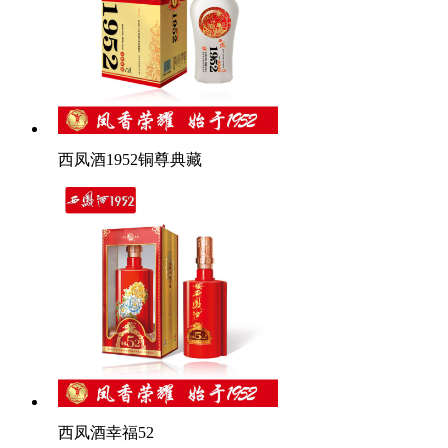
西凤酒1952铜尊典藏
西凤酒幸福52