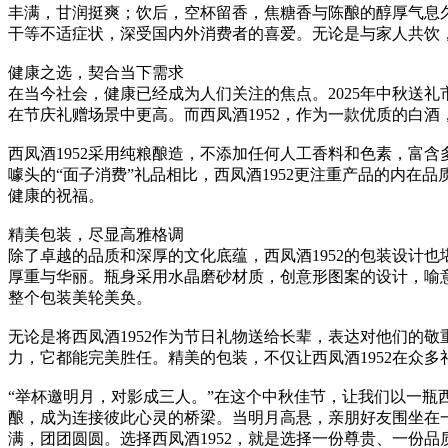
丰满，甘润挺爽；饮后，空杯留香，焦糖香与陈酿的醇厚气息
干等不适症状，深受国内外消费者的喜爱。无论是与家人共饮，
健康之选，契合当下需求
在当今社会，健康已经成为人们关注的焦点。2025年中秋送礼
在节庆礼赠场景中更高。而西凤酒1952，作为一款优质的白
西凤酒1952采用纯粮酿造，不添加任何人工香料和色素，富
噱头的“面子消费”礼品相比，西凤酒1952更注重产品的内在
健康的祝福。
精美包装，尽显高雅格调
除了卓越的品质和深厚的文化底蕴，西凤酒1952的包装设计
厚重与华丽。瓶身采用水晶磨砂材质，创意形图案的设计，喻意
整个包装美轮美奂。
无论是将西凤酒1952作为节日礼物送给长辈，表达对他们的
力，它都能完美胜任。精美的包装，不仅让西凤酒1952在众
“举杯邀明月，对影成三人。”在这个中秋佳节，让我们以一瓶
酿，成为连接彼此心灵的桥梁。当明月高悬，亲朋好友围坐在一
满，团团圆圆。选择西凤酒1952，就是选择一份尊贵、一份