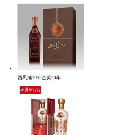
西凤酒1952金奖50年