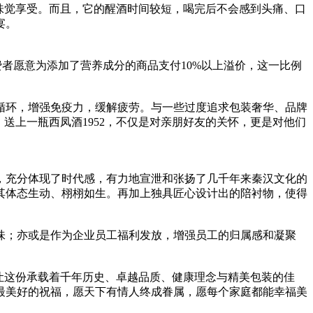
味觉享受。而且，它的醒酒时间较短，喝完后不会感到头痛、口
宴。
费者愿意为添加了营养成分的商品支付10%以上溢价，这一比例
液循环，增强免疫力，缓解疲劳。与一些过度追求包装奢华、品牌
，送上一瓶西凤酒1952，不仅是对亲朋好友的关怀，更是对他们
调，充分体现了时代感，有力地宣泄和张扬了几千年来秦汉文化的
，其体态生动、栩栩如生。再加上独具匠心设计出的陪衬物，使得
品味；亦或是作为企业员工福利发放，增强员工的归属感和凝聚
。让这份承载着千年历史、卓越品质、健康理念与精美包装的佳
作最美好的祝福，愿天下有情人终成眷属，愿每个家庭都能幸福美