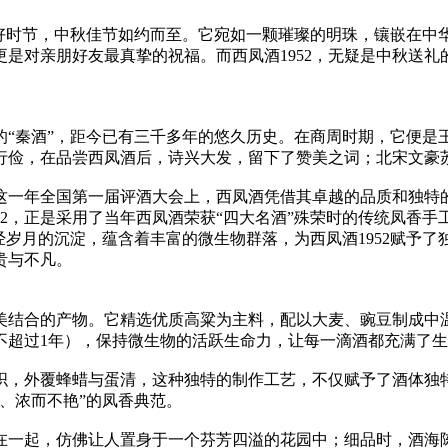
美好时节，中秋佳节如约而至。它宛如一颗璀璨的明珠，镶嵌在中
是对亲朋好友最真挚的祝福。而西凤酒1952，无疑是中秋送
的“秦酒”，距今已有三千多年的悠久历史。在商周时期，它便是
行俭，在品尝西凤酒后，诗兴大发，留下了赞美之词；北宋文豪
在这一年全国第一届评酒大会上，西凤酒凭借其卓越的品质和独特
2，正是采用了当年西凤酒荣获“四大名酒”殊荣时的传统凤香手
岁月的沉淀，蕴含着丰富的微生物群落，为西凤酒1952赋予了
贵与不凡。
完美结合的产物。它精选优质高粱为主料，配以大麦、豌豆制成
不超过1年），保持微生物的活跃生命力，让每一滴酒都充满了
编织，外覆蜂蜡与蛋清，这种独特的制作工艺，不仅赋予了酒体
淡、浓而不艳”的凤香典范。
织在一起，仿佛让人置身于一个芬芳四溢的花园中；细品时，酒