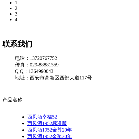
1
2
3
4
联系我们
电话：13720767752
传真：029-88881559
Q Q：1364990043
地址：西安市高新区西部大道117号
产品名称
西凤酒幸福52
西凤酒1952标准版
西凤酒1952金尊20年
西凤酒1952金奖30年