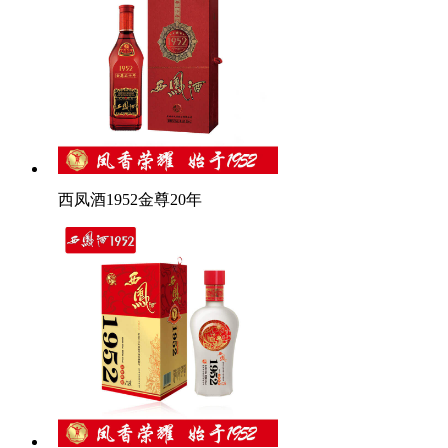
西凤酒1952金尊20年