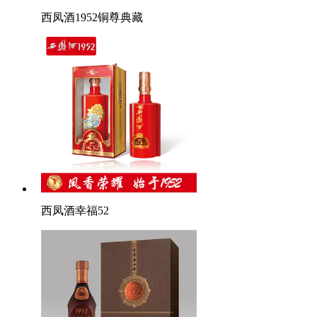
西凤酒1952铜尊典藏
西凤酒幸福52