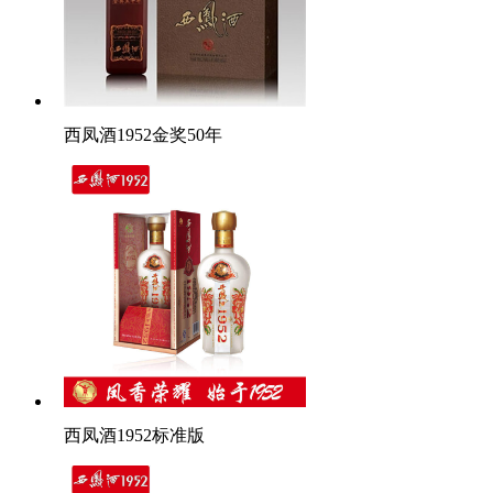
西凤酒1952金奖50年
西凤酒1952标准版