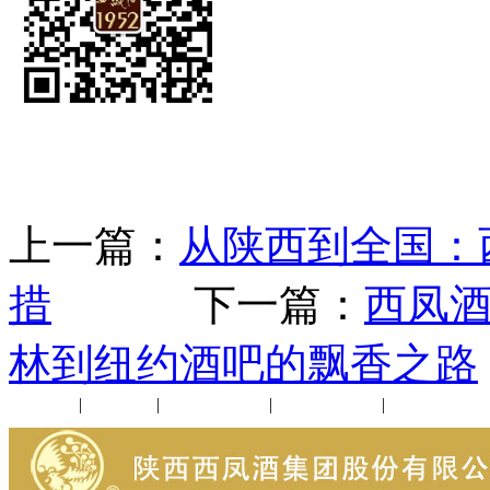
上一篇：
从陕西到全国：
措
下一篇：
西凤酒
林到纽约酒吧的飘香之路
公司新闻
|
行业动态
|
1952品鉴会
|
西凤酒礼品
|
企业文化