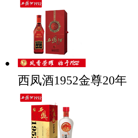
西凤酒1952金尊20年