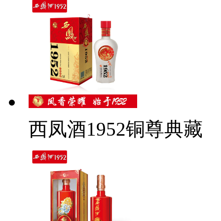
西凤酒1952铜尊典藏