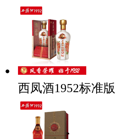
西凤酒1952标准版