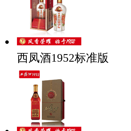
西凤酒1952标准版