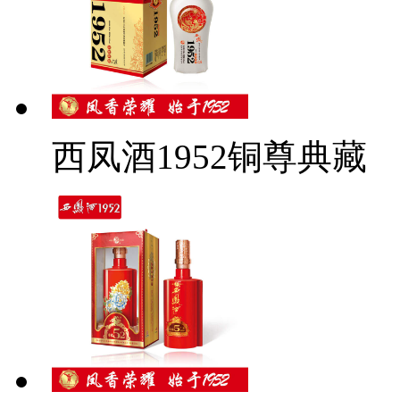
西凤酒1952铜尊典藏