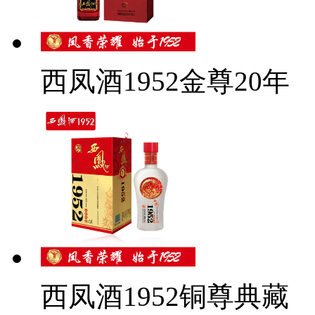
西凤酒1952金尊20年
西凤酒1952铜尊典藏