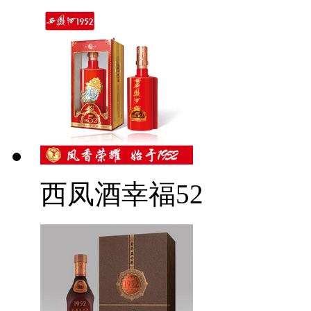
西凤酒幸福52