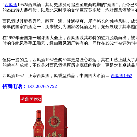
#
西凤酒
1952#西凤酒，其历史渊源可追溯至殷商晚期的“秦酒”，距
的杰出诗人裴行俭，以及北宋时期的文学巨匠苏东坡，均对西凤酒赞誉
西凤酒以其醇香秀雅、醇厚丰满、甘润挺爽、尾净悠长的独特风味，成
最早的国家白酒之一，历来被列为国家名优酒之列，充分展现了其卓越
在1952年全国第一届评酒大会上，西凤酒以其独特的魅力脱颖而出，被
时的传统凤香手工酿艺，经由西凤酒厂独有的、同样在1952年被评为“中国
值得一提的是，西凤酒1952金奖50年更是匠心独运，其在工艺上融
的荣誉与成就，不仅是对西凤酒深厚历史底蕴的肯定，更是对其卓越品质与
西凤酒1952，正宗西凤酒，凤香型精品，中国四大名酒→
西凤酒1952
招商电话：137-2076-7752