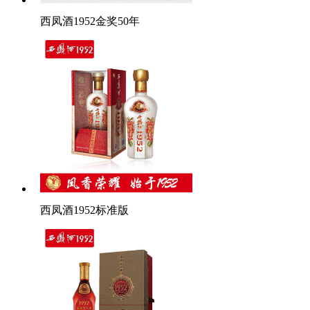
西凤酒1952金奖50年
西凤酒1952标准版