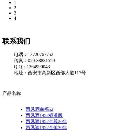
1
2
3
4
联系我们
电话：13720767752
传真：029-88881559
Q Q：1364990043
地址：西安市高新区西部大道117号
产品名称
西凤酒幸福52
西凤酒1952标准版
西凤酒1952金尊20年
西凤酒1952金奖30年