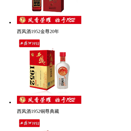
西凤酒1952金尊20年
西凤酒1952铜尊典藏