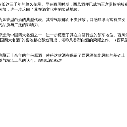
今已有长达三千年的悠久传承。早在商周时期，西凤酒便已成为王宫贵族的
有加，进一步巩固了其在酒文化中的显赫地位。
为凤香型白酒的典型代表。其香气馥郁而不失雅致，口感醇厚而富有层次
的品质与广泛的影响力。
评选为中国四大名酒之一，进一步奠定了其在白酒行业的领军地位。西凤酒19
四大名酒”的窖池精心酿造而成，堪称凤香型白酒的荣耀之作。（西凤酒代理电话
入了典藏五十余年的年份原酒，使得这款酒在保留了西凤酒传统风味的基础
精湛工艺的认可。#西凤酒1952#