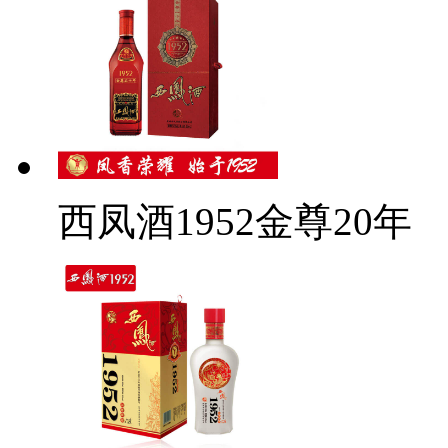
西凤酒1952金尊20年