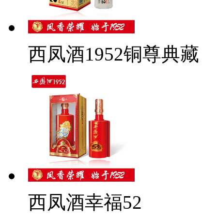
西凤酒1952铜尊典藏
西凤酒幸福52