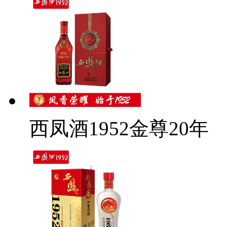
西凤酒1952金尊20年