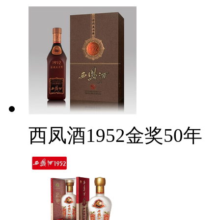
西凤酒1952金奖50年