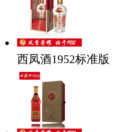
西凤酒1952标准版