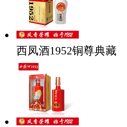
西凤酒1952铜尊典藏