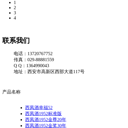
1
2
3
4
联系我们
电话：13720767752
传真：029-88881559
Q Q：1364990043
地址：西安市高新区西部大道117号
产品名称
西凤酒幸福52
西凤酒1952标准版
西凤酒1952金尊20年
西凤酒1952金奖30年