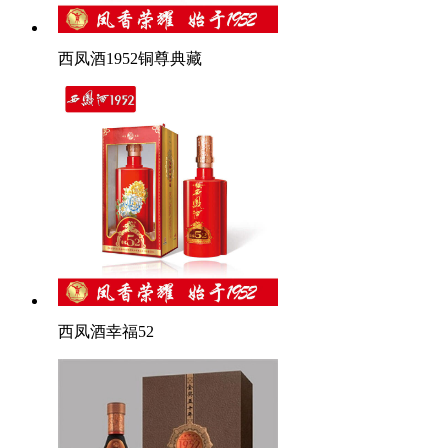
西凤酒1952铜尊典藏
西凤酒幸福52