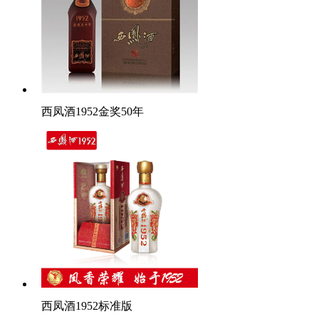
西凤酒1952金奖50年
西凤酒1952标准版