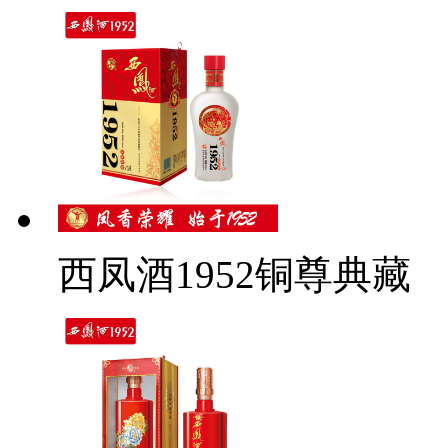
西凤酒1952铜尊典藏