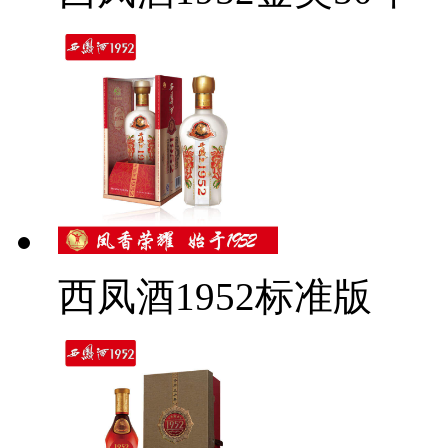
西凤酒1952标准版