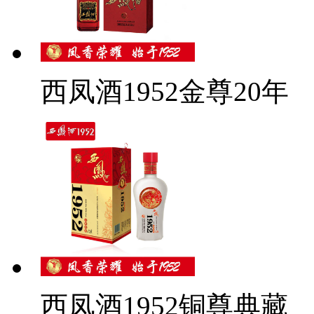
西凤酒1952金尊20年
西凤酒1952铜尊典藏