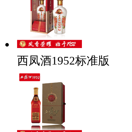
西凤酒1952标准版