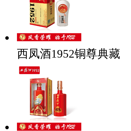
西凤酒1952铜尊典藏