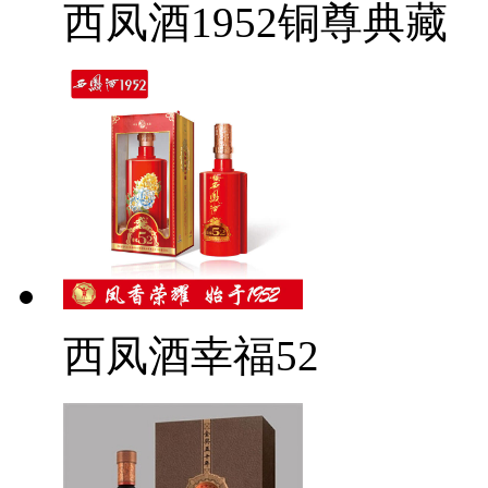
西凤酒1952铜尊典藏
西凤酒幸福52