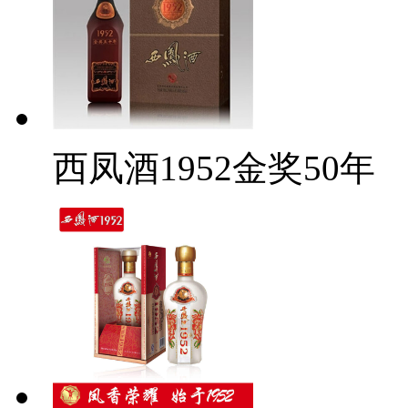
西凤酒1952金奖50年