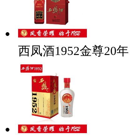
西凤酒1952金尊20年