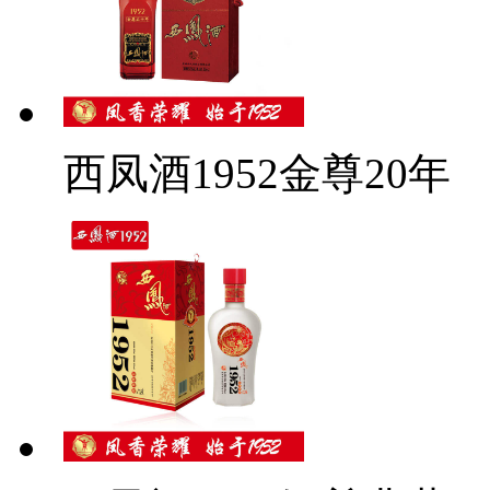
西凤酒1952金尊20年