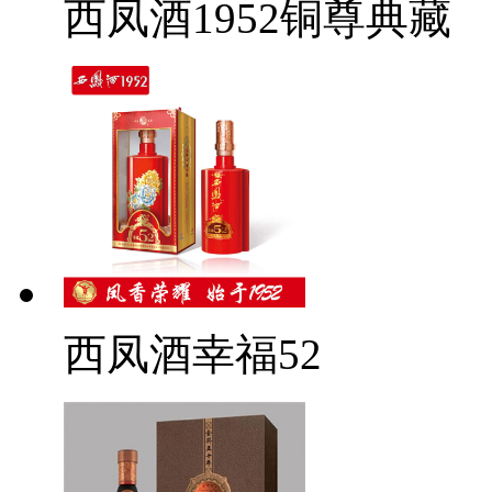
西凤酒1952铜尊典藏
西凤酒幸福52