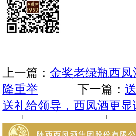
上一篇：
金奖老绿瓶西凤
隆重举
下一篇：
送礼给领导，西凤酒更显
公司新闻
|
行业动态
|
1952品鉴会
|
西凤酒礼品
|
企业文化