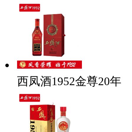
西凤酒1952金尊20年