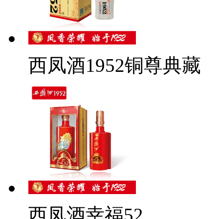
西凤酒1952铜尊典藏
西凤酒幸福52