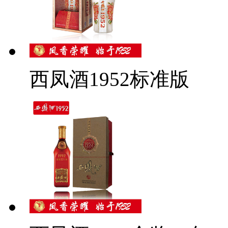
西凤酒1952标准版