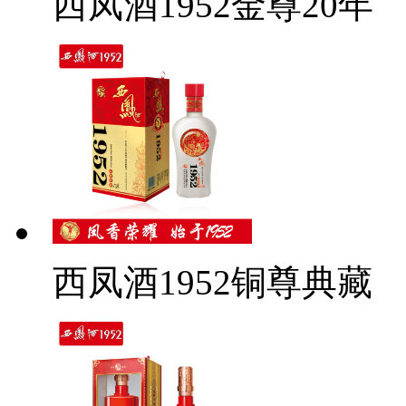
西凤酒1952金尊20年
西凤酒1952铜尊典藏