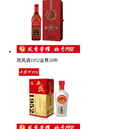
西凤酒1952金尊20年