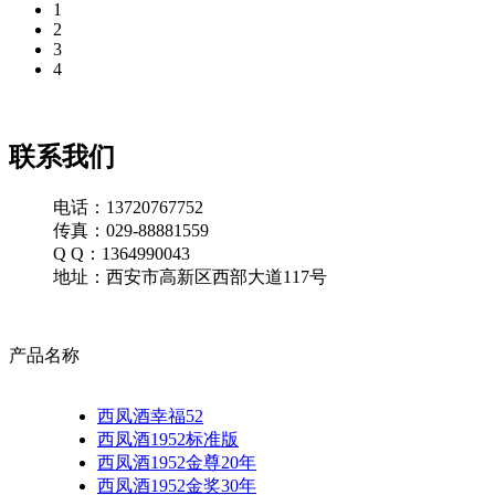
1
2
3
4
联系我们
电话：13720767752
传真：029-88881559
Q Q：1364990043
地址：西安市高新区西部大道117号
产品名称
西凤酒幸福52
西凤酒1952标准版
西凤酒1952金尊20年
西凤酒1952金奖30年