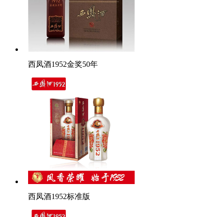
西凤酒1952金奖50年
西凤酒1952标准版