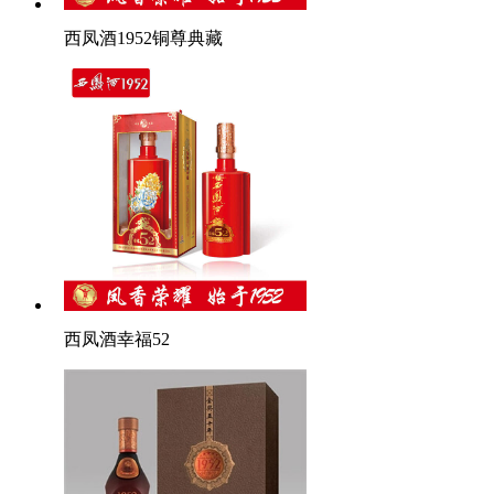
西凤酒1952铜尊典藏
西凤酒幸福52