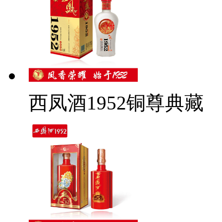
西凤酒1952铜尊典藏