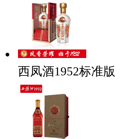
西凤酒1952标准版