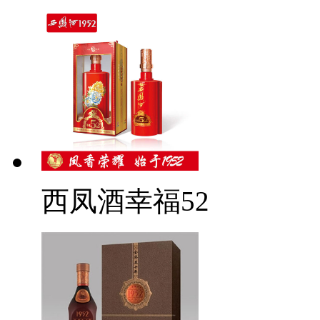
西凤酒幸福52