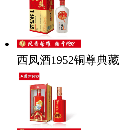
西凤酒1952铜尊典藏