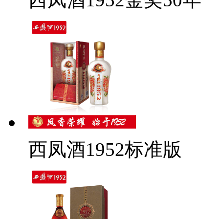
西凤酒1952标准版