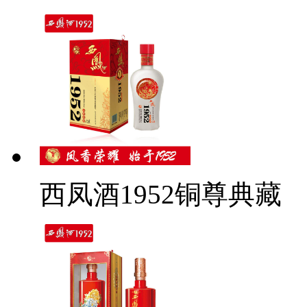
西凤酒1952铜尊典藏