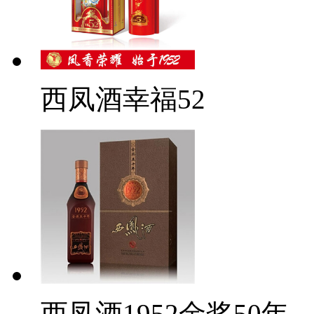
西凤酒幸福52
西凤酒1952金奖50年