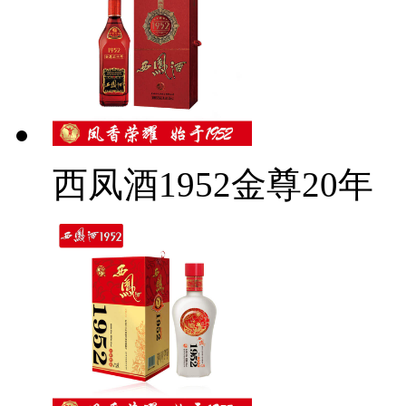
西凤酒1952金尊20年