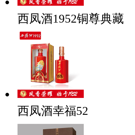
西凤酒1952铜尊典藏
西凤酒幸福52