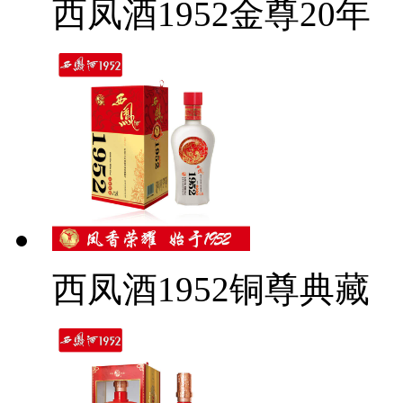
西凤酒1952金尊20年
西凤酒1952铜尊典藏