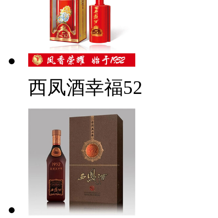
西凤酒幸福52