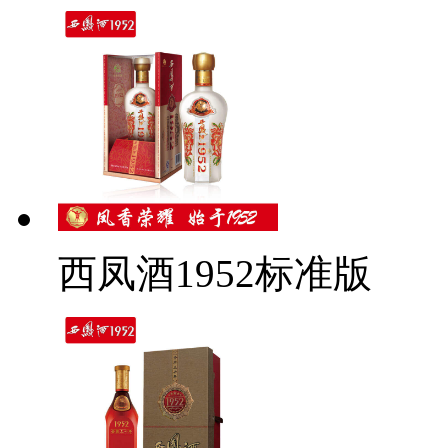
西凤酒1952标准版