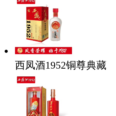
西凤酒1952铜尊典藏