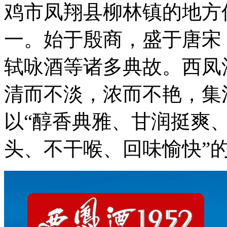
鸡市凤翔县柳林镇的地方
一。始于殷商，盛于唐宋
轼咏酒等诸多典故。西凤
清而不淡，浓而不艳，集
以“醇香典雅、甘润挺爽、
头、不干喉、回味愉快”