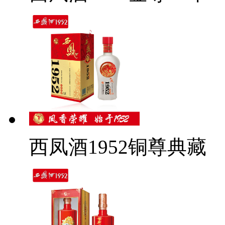
西凤酒1952铜尊典藏