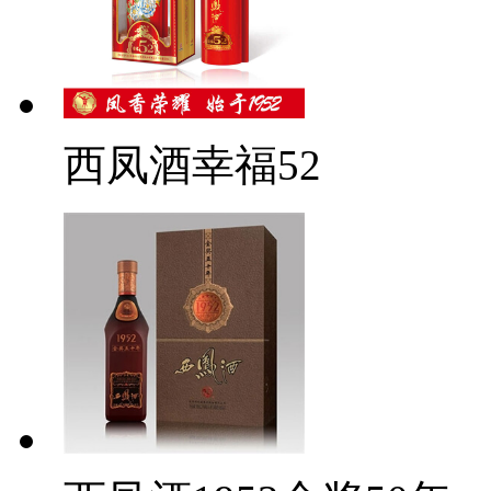
西凤酒幸福52