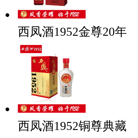
西凤酒1952金尊20年
西凤酒1952铜尊典藏