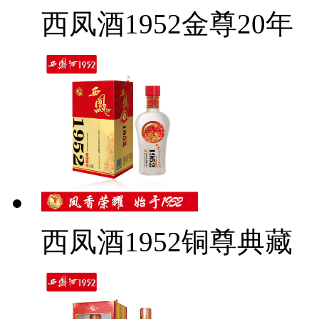
西凤酒1952金尊20年
西凤酒1952铜尊典藏