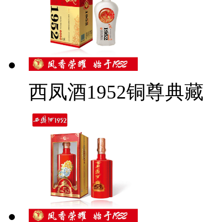
西凤酒1952铜尊典藏