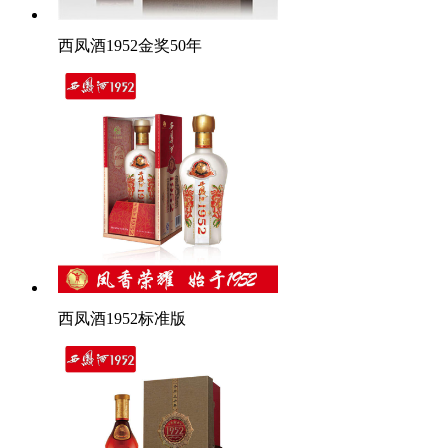
西凤酒1952金奖50年
西凤酒1952标准版