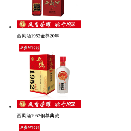
西凤酒1952金尊20年
西凤酒1952铜尊典藏