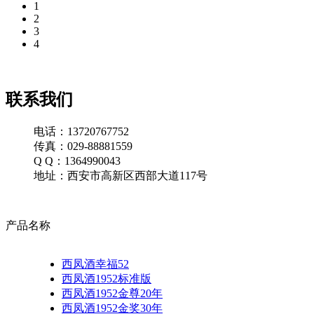
1
2
3
4
联系我们
电话：13720767752
传真：029-88881559
Q Q：1364990043
地址：西安市高新区西部大道117号
产品名称
西凤酒幸福52
西凤酒1952标准版
西凤酒1952金尊20年
西凤酒1952金奖30年