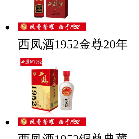
西凤酒1952金尊20年