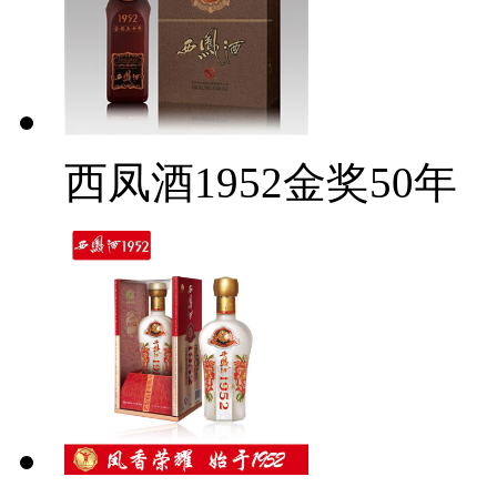
西凤酒1952金奖50年