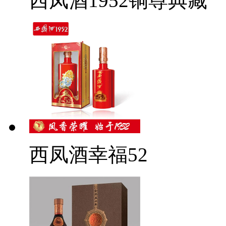
西凤酒1952铜尊典藏
西凤酒幸福52