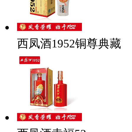
西凤酒1952铜尊典藏