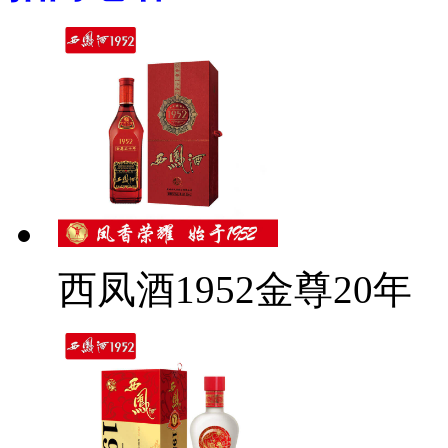
西凤酒1952金尊20年