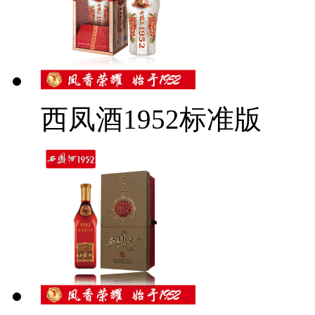
西凤酒1952标准版