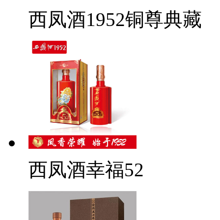
西凤酒1952铜尊典藏
西凤酒幸福52