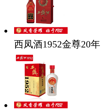
西凤酒1952金尊20年