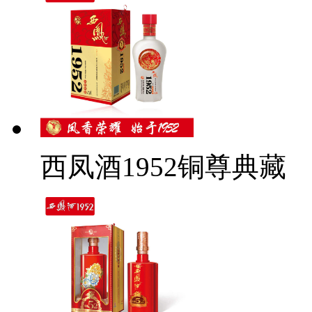
西凤酒1952铜尊典藏