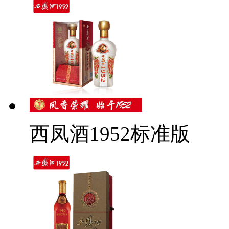
西凤酒1952标准版