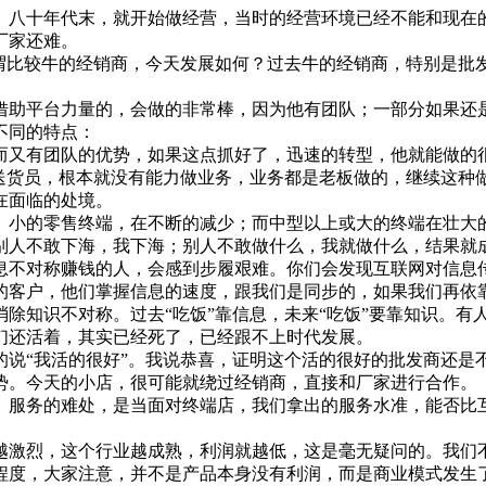
八十年代末，就开始做经营，当时的经营环境已经不能和现在
厂家还难。
谓比较牛的经销商，今天发展如何？过去牛的经销商，特别是批
助平台力量的，会做的非常棒，因为他有团队；一部分如果还
不同的特点：
又有团队的优势，如果这点抓好了，迅速的转型，他就能做的
个送货员，根本就没有能力做业务，业务都是老板做的，继续这种
在面临的处境。
小的零售终端，在不断的减少；而中型以上或大的终端在壮大
人不敢下海，我下海；别人不敢做什么，我就做什么，结果就
不对称赚钱的人，会感到步履艰难。你们会发现互联网对信息
的客户，他们掌握信息的速度，跟我们是同步的，如果我们再依靠
知识不对称。过去“吃饭”靠信息，未来“吃饭”要靠知识。有人
们还活着，其实已经死了，已经跟不上时代发展。
说“我活的很好”。我说恭喜，证明这个活的很好的批发商还是
势。今天的小店，很可能就绕过经销商，直接和厂家进行合作。
服务的难处，是当面对终端店，我们拿出的服务水准，能否比
激烈，这个行业越成熟，利润就越低，这是毫无疑问的。我们
程度，大家注意，并不是产品本身没有利润，而是商业模式发生