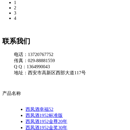
1
2
3
4
联系我们
电话：13720767752
传真：029-88881559
Q Q：1364990043
地址：西安市高新区西部大道117号
产品名称
西凤酒幸福52
西凤酒1952标准版
西凤酒1952金尊20年
西凤酒1952金奖30年