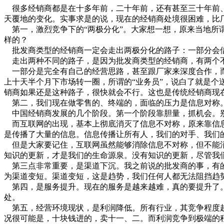
很多经销商都是在十多年前，二十年前，还有甚至三十年前、
天覆地的变化。实事求是的说，现在的经销商处境很困难，比
第一，激烈竞争下的“两极分化”。大家想一想，原来当地所
样的？
批发商类型的经销商一定会走出两极分化的路子：一部分会借
走出两种不同的路子，是因为批发商类型的经销商，有两个
一部分是完全有自己的经营思路，甚至跟厂家来深度合作，而
上十天半个月下市场转一圈，所谓的“业务员”，说白了就是
销商如果还是这种路子，很快就会不行。这也是传统经销商现
第二，我们现在做零售的、终端的，面临的压力是信息对称。
中国经销商发展的几个阶段。第一个阶段靠胆量，抓机会。别
而互联网的出现，基本上彻底消灭了信息不对称，原来靠信息
是传播了大量的信息。信息传播让所有人，我们的对手、我们
但是大家要记住，互联网虽然能够消除信息不对称，但不能消除
知识的更新，才是我们的生命源泉。没有知识的更新，尽管我
第三点非常重要，是渠道下沉。我之前说的批发商的事，有的
为渠道变短。渠道变短，这是趋势，我们任何人都无法阻挡趋
第四，是服务提升。现在的服务是越来越难，真的要提升了。
处。
第五，经营环境现状，是利润降低。所有行业，其竞争程度越
况很可能是，十块钱进的，卖十一、二。而利润竞争到极端的