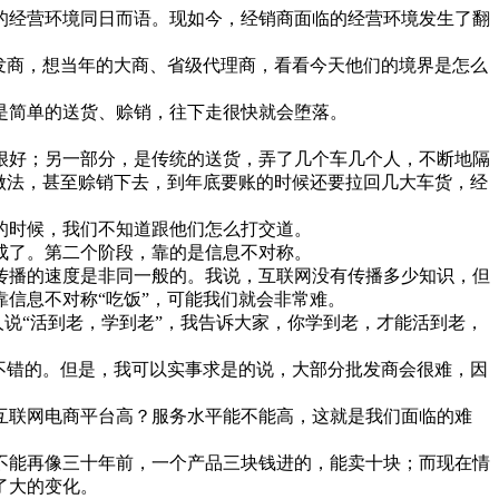
的经营环境同日而语。现如今，经销商面临的经营环境发生了翻
发商，想当年的大商、省级代理商，看看今天他们的境界是怎么
是简单的送货、赊销，往下走很快就会堕落。
很好；另一部分，是传统的送货，弄了几个车几个人，不断地隔
做法，甚至赊销下去，到年底要账的时候还要拉回几大车货，经
的时候，我们不知道跟他们怎么打交道。
成了。第二个阶段，靠的是信息不对称。
传播的速度是非同一般的。我说，互联网没有传播多少知识，但
信息不对称“吃饭”，可能我们就会非常难。
说“活到老，学到老”，我告诉大家，你学到老，才能活到老，
不错的。但是，我可以实事求是的说，大部分批发商会很难，因
互联网电商平台高？服务水平能不能高，这就是我们面临的难
不能再像三十年前，一个产品三块钱进的，能卖十块；而现在情
了大的变化。