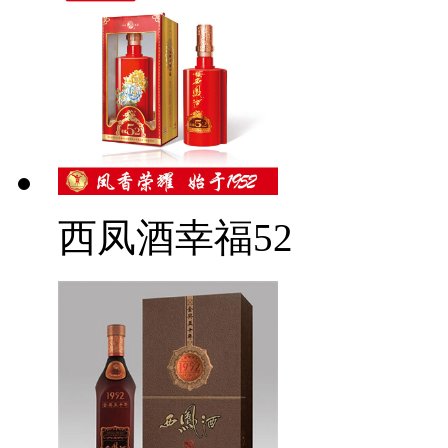
西凤酒幸福52